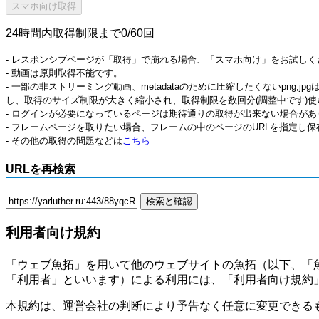
24時間内取得制限まで0/60回
- レスポンシブページが「取得」で崩れる場合、「スマホ向け」をお試しく
- 動画は原則取得不能です。
- 一部の非ストリーミング動画、metadataのために圧縮したくないpng,
し、取得のサイズ制限が大きく縮小され、取得制限を数回分(調整中です)使
- ログインが必要になっているページは期待通りの取得が出来ない場合があ
- フレームページを取りたい場合、フレームの中のページのURLを指定し
- その他の取得の問題などは
こちら
URLを再検索
利用者向け規約
「ウェブ魚拓」を用いて他のウェブサイトの魚拓（以下、「
「利用者」といいます）による利用には、「利用者向け規約
本規約は、運営会社の判断により予告なく任意に変更できる