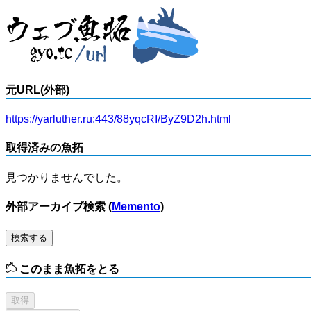
元URL(外部)
https://yarluther.ru:443/88yqcRI/ByZ9D2h.html
取得済みの魚拓
見つかりませんでした。
外部アーカイブ検索 (
Memento
)
検索する
このまま魚拓をとる