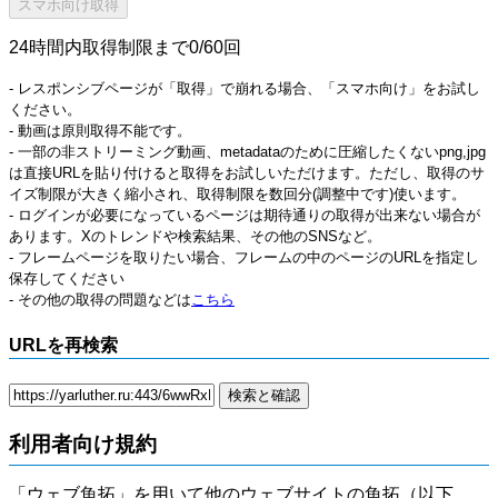
24時間内取得制限まで0/60回
- レスポンシブページが「取得」で崩れる場合、「スマホ向け」をお試し
ください。
- 動画は原則取得不能です。
- 一部の非ストリーミング動画、metadataのために圧縮したくないpng,jpg
は直接URLを貼り付けると取得をお試しいただけます。ただし、取得のサ
イズ制限が大きく縮小され、取得制限を数回分(調整中です)使います。
- ログインが必要になっているページは期待通りの取得が出来ない場合が
あります。Xのトレンドや検索結果、その他のSNSなど。
- フレームページを取りたい場合、フレームの中のページのURLを指定し
保存してください
- その他の取得の問題などは
こちら
URLを再検索
利用者向け規約
「ウェブ魚拓」を用いて他のウェブサイトの魚拓（以下、