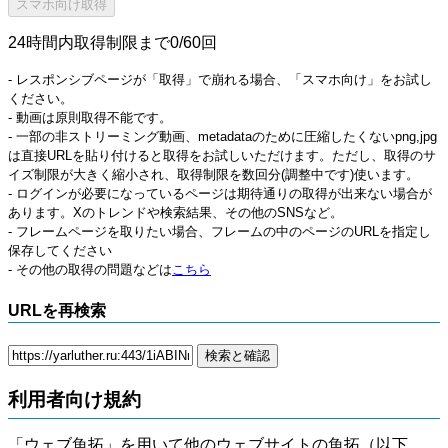
24時間内取得制限まで0/60回
- レスポンシブページが「取得」で崩れる場合、「スマホ向け」をお試し
ください。
- 動画は原則取得不能です。
- 一部の非ストリーミング動画、metadataのために圧縮したくないpng,jpg
は直接URLを貼り付けると取得をお試しいただけます。ただし、取得のサ
イズ制限が大きく縮小され、取得制限を数回分(調整中です)使います。
- ログインが必要になっているページは期待通りの取得が出来ない場合が
あります。Xのトレンドや検索結果、その他のSNSなど。
- フレームページを取りたい場合、フレームの中のページのURLを指定し
保存してください
- その他の取得の問題などは
こちら
URLを再検索
利用者向け規約
「ウェブ魚拓」を用いて他のウェブサイトの魚拓（以下、