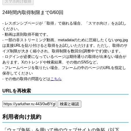
24時間内取得制限まで0/60回
- レスポンシブページが「取得」で崩れる場合、「スマホ向け」をお試し
ください。
- 動画は原則取得不能です。
- 一部の非ストリーミング動画、metadataのために圧縮したくないpng,jpg
は直接URLを貼り付けると取得をお試しいただけます。ただし、取得のサ
イズ制限が大きく縮小され、取得制限を数回分(調整中です)使います。
- ログインが必要になっているページは期待通りの取得が出来ない場合が
あります。Xのトレンドや検索結果、その他のSNSなど。
- フレームページを取りたい場合、フレームの中のページのURLを指定し
保存してください
- その他の取得の問題などは
こちら
URLを再検索
利用者向け規約
「ウェブ魚拓」を用いて他のウェブサイトの魚拓（以下、