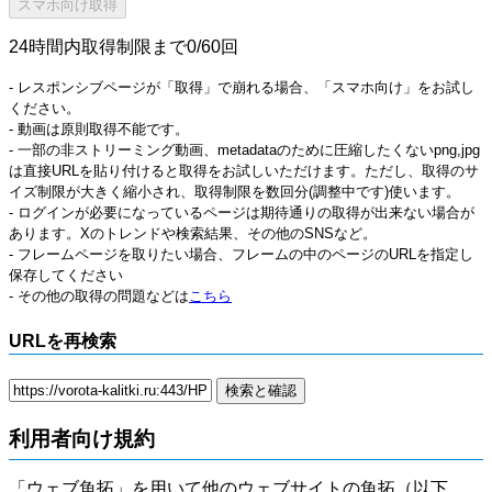
24時間内取得制限まで0/60回
- レスポンシブページが「取得」で崩れる場合、「スマホ向け」をお試し
ください。
- 動画は原則取得不能です。
- 一部の非ストリーミング動画、metadataのために圧縮したくないpng,jpg
は直接URLを貼り付けると取得をお試しいただけます。ただし、取得のサ
イズ制限が大きく縮小され、取得制限を数回分(調整中です)使います。
- ログインが必要になっているページは期待通りの取得が出来ない場合が
あります。Xのトレンドや検索結果、その他のSNSなど。
- フレームページを取りたい場合、フレームの中のページのURLを指定し
保存してください
- その他の取得の問題などは
こちら
URLを再検索
利用者向け規約
「ウェブ魚拓」を用いて他のウェブサイトの魚拓（以下、