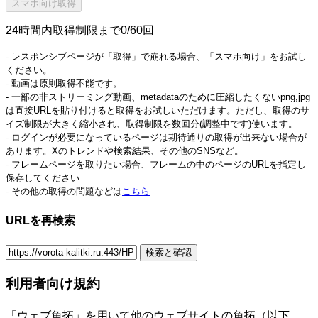
24時間内取得制限まで0/60回
- レスポンシブページが「取得」で崩れる場合、「スマホ向け」をお試し
ください。
- 動画は原則取得不能です。
- 一部の非ストリーミング動画、metadataのために圧縮したくないpng,jpg
は直接URLを貼り付けると取得をお試しいただけます。ただし、取得のサ
イズ制限が大きく縮小され、取得制限を数回分(調整中です)使います。
- ログインが必要になっているページは期待通りの取得が出来ない場合が
あります。Xのトレンドや検索結果、その他のSNSなど。
- フレームページを取りたい場合、フレームの中のページのURLを指定し
保存してください
- その他の取得の問題などは
こちら
URLを再検索
利用者向け規約
「ウェブ魚拓」を用いて他のウェブサイトの魚拓（以下、