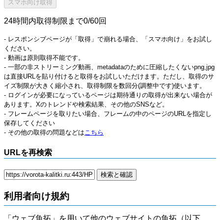
24時間内取得制限まで0/60回
- レスポンシブページが「取得」で崩れる場合、「スマホ向け」をお試し
ください。
- 動画は原則取得不能です。
- 一部の非ストリーミング動画、metadataのために圧縮したくないpng,jpg
は直接URLを貼り付けると取得をお試しいただけます。ただし、取得のサ
イズ制限が大きく縮小され、取得制限を数回分(調整中です)使います。
- ログインが必要になっているページは期待通りの取得が出来ない場合が
あります。Xのトレンドや検索結果、その他のSNSなど。
- フレームページを取りたい場合、フレームの中のページのURLを指定し
保存してください
- その他の取得の問題などは
こちら
URLを再検索
利用者向け規約
「ウェブ魚拓」を用いて他のウェブサイトの魚拓（以下、