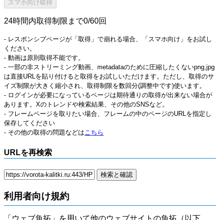
24時間内取得制限まで0/60回
- レスポンシブページが「取得」で崩れる場合、「スマホ向け」をお試し
ください。
- 動画は原則取得不能です。
- 一部の非ストリーミング動画、metadataのために圧縮したくないpng,jpg
は直接URLを貼り付けると取得をお試しいただけます。ただし、取得のサ
イズ制限が大きく縮小され、取得制限を数回分(調整中です)使います。
- ログインが必要になっているページは期待通りの取得が出来ない場合が
あります。Xのトレンドや検索結果、その他のSNSなど。
- フレームページを取りたい場合、フレームの中のページのURLを指定し
保存してください
- その他の取得の問題などは
こちら
URLを再検索
利用者向け規約
「ウェブ魚拓」を用いて他のウェブサイトの魚拓（以下、