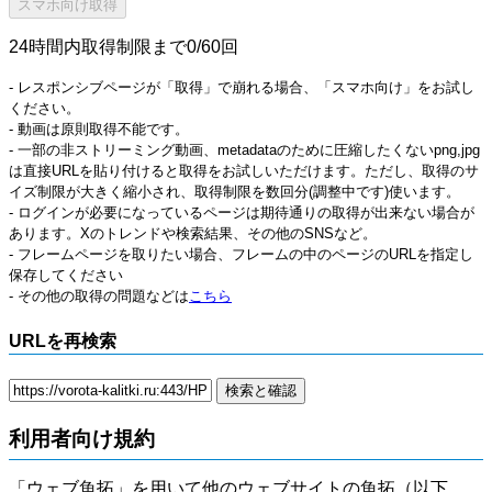
24時間内取得制限まで0/60回
- レスポンシブページが「取得」で崩れる場合、「スマホ向け」をお試し
ください。
- 動画は原則取得不能です。
- 一部の非ストリーミング動画、metadataのために圧縮したくないpng,jpg
は直接URLを貼り付けると取得をお試しいただけます。ただし、取得のサ
イズ制限が大きく縮小され、取得制限を数回分(調整中です)使います。
- ログインが必要になっているページは期待通りの取得が出来ない場合が
あります。Xのトレンドや検索結果、その他のSNSなど。
- フレームページを取りたい場合、フレームの中のページのURLを指定し
保存してください
- その他の取得の問題などは
こちら
URLを再検索
利用者向け規約
「ウェブ魚拓」を用いて他のウェブサイトの魚拓（以下、