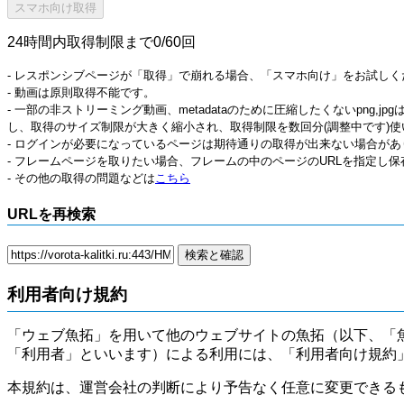
24時間内取得制限まで0/60回
- レスポンシブページが「取得」で崩れる場合、「スマホ向け」をお試しく
- 動画は原則取得不能です。
- 一部の非ストリーミング動画、metadataのために圧縮したくないpng,
し、取得のサイズ制限が大きく縮小され、取得制限を数回分(調整中です)使
- ログインが必要になっているページは期待通りの取得が出来ない場合があ
- フレームページを取りたい場合、フレームの中のページのURLを指定し
- その他の取得の問題などは
こちら
URLを再検索
利用者向け規約
「ウェブ魚拓」を用いて他のウェブサイトの魚拓（以下、「
「利用者」といいます）による利用には、「利用者向け規約
本規約は、運営会社の判断により予告なく任意に変更できる