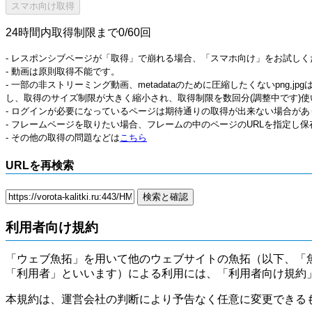
24時間内取得制限まで0/60回
- レスポンシブページが「取得」で崩れる場合、「スマホ向け」をお試しく
- 動画は原則取得不能です。
- 一部の非ストリーミング動画、metadataのために圧縮したくないpng,
し、取得のサイズ制限が大きく縮小され、取得制限を数回分(調整中です)使
- ログインが必要になっているページは期待通りの取得が出来ない場合があ
- フレームページを取りたい場合、フレームの中のページのURLを指定し
- その他の取得の問題などは
こちら
URLを再検索
利用者向け規約
「ウェブ魚拓」を用いて他のウェブサイトの魚拓（以下、「
「利用者」といいます）による利用には、「利用者向け規約
本規約は、運営会社の判断により予告なく任意に変更できる