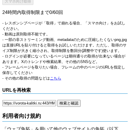
24時間内取得制限まで0/60回
- レスポンシブページが「取得」で崩れる場合、「スマホ向け」をお試し
ください。
- 動画は原則取得不能です。
- 一部の非ストリーミング動画、metadataのために圧縮したくないpng,jpg
は直接URLを貼り付けると取得をお試しいただけます。ただし、取得のサ
イズ制限が大きく縮小され、取得制限を数回分(調整中です)使います。
- ログインが必要になっているページは期待通りの取得が出来ない場合が
あります。Xのトレンドや検索結果、その他のSNSなど。
- フレームページを取りたい場合、フレームの中のページのURLを指定し
保存してください
- その他の取得の問題などは
こちら
URLを再検索
利用者向け規約
「ウェブ魚拓」を用いて他のウェブサイトの魚拓（以下、