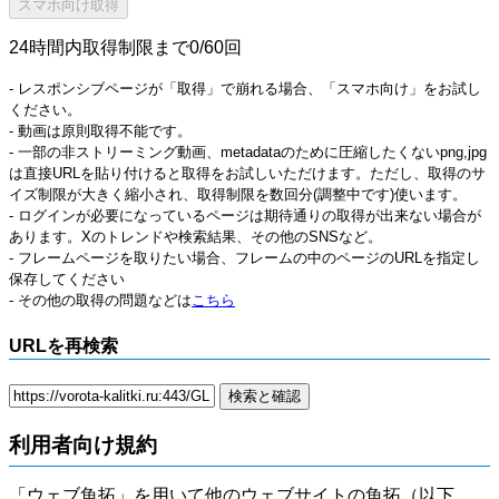
24時間内取得制限まで0/60回
- レスポンシブページが「取得」で崩れる場合、「スマホ向け」をお試し
ください。
- 動画は原則取得不能です。
- 一部の非ストリーミング動画、metadataのために圧縮したくないpng,jpg
は直接URLを貼り付けると取得をお試しいただけます。ただし、取得のサ
イズ制限が大きく縮小され、取得制限を数回分(調整中です)使います。
- ログインが必要になっているページは期待通りの取得が出来ない場合が
あります。Xのトレンドや検索結果、その他のSNSなど。
- フレームページを取りたい場合、フレームの中のページのURLを指定し
保存してください
- その他の取得の問題などは
こちら
URLを再検索
利用者向け規約
「ウェブ魚拓」を用いて他のウェブサイトの魚拓（以下、