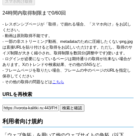
24時間内取得制限まで0/60回
- レスポンシブページが「取得」で崩れる場合、「スマホ向け」をお試し
ください。
- 動画は原則取得不能です。
- 一部の非ストリーミング動画、metadataのために圧縮したくないpng,jpg
は直接URLを貼り付けると取得をお試しいただけます。ただし、取得のサ
イズ制限が大きく縮小され、取得制限を数回分(調整中です)使います。
- ログインが必要になっているページは期待通りの取得が出来ない場合が
あります。Xのトレンドや検索結果、その他のSNSなど。
- フレームページを取りたい場合、フレームの中のページのURLを指定し
保存してください
- その他の取得の問題などは
こちら
URLを再検索
利用者向け規約
「ウェブ魚拓」を用いて他のウェブサイトの魚拓（以下、