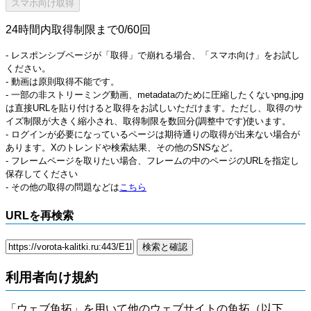
24時間内取得制限まで0/60回
- レスポンシブページが「取得」で崩れる場合、「スマホ向け」をお試し
ください。
- 動画は原則取得不能です。
- 一部の非ストリーミング動画、metadataのために圧縮したくないpng,jpg
は直接URLを貼り付けると取得をお試しいただけます。ただし、取得のサ
イズ制限が大きく縮小され、取得制限を数回分(調整中です)使います。
- ログインが必要になっているページは期待通りの取得が出来ない場合が
あります。Xのトレンドや検索結果、その他のSNSなど。
- フレームページを取りたい場合、フレームの中のページのURLを指定し
保存してください
- その他の取得の問題などは
こちら
URLを再検索
利用者向け規約
「ウェブ魚拓」を用いて他のウェブサイトの魚拓（以下、