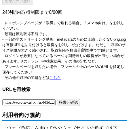
24時間内取得制限まで0/60回
- レスポンシブページが「取得」で崩れる場合、「スマホ向け」をお試し
ください。
- 動画は原則取得不能です。
- 一部の非ストリーミング動画、metadataのために圧縮したくないpng,jpg
は直接URLを貼り付けると取得をお試しいただけます。ただし、取得のサ
イズ制限が大きく縮小され、取得制限を数回分(調整中です)使います。
- ログインが必要になっているページは期待通りの取得が出来ない場合が
あります。Xのトレンドや検索結果、その他のSNSなど。
- フレームページを取りたい場合、フレームの中のページのURLを指定し
保存してください
- その他の取得の問題などは
こちら
URLを再検索
利用者向け規約
「ウェブ魚拓」を用いて他のウェブサイトの魚拓（以下、