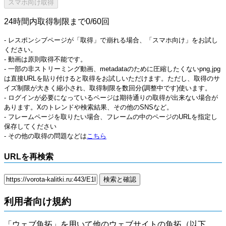
24時間内取得制限まで0/60回
- レスポンシブページが「取得」で崩れる場合、「スマホ向け」をお試し
ください。
- 動画は原則取得不能です。
- 一部の非ストリーミング動画、metadataのために圧縮したくないpng,jpg
は直接URLを貼り付けると取得をお試しいただけます。ただし、取得のサ
イズ制限が大きく縮小され、取得制限を数回分(調整中です)使います。
- ログインが必要になっているページは期待通りの取得が出来ない場合が
あります。Xのトレンドや検索結果、その他のSNSなど。
- フレームページを取りたい場合、フレームの中のページのURLを指定し
保存してください
- その他の取得の問題などは
こちら
URLを再検索
利用者向け規約
「ウェブ魚拓」を用いて他のウェブサイトの魚拓（以下、