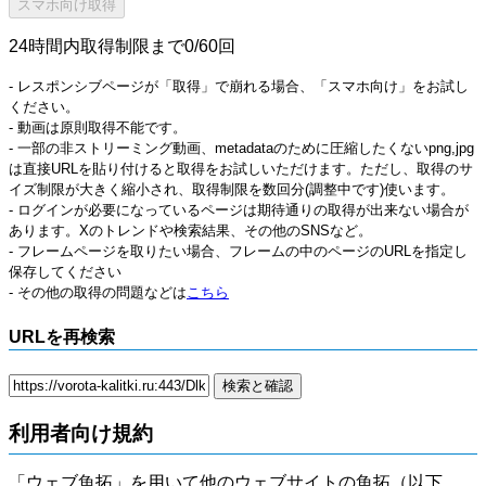
24時間内取得制限まで0/60回
- レスポンシブページが「取得」で崩れる場合、「スマホ向け」をお試し
ください。
- 動画は原則取得不能です。
- 一部の非ストリーミング動画、metadataのために圧縮したくないpng,jpg
は直接URLを貼り付けると取得をお試しいただけます。ただし、取得のサ
イズ制限が大きく縮小され、取得制限を数回分(調整中です)使います。
- ログインが必要になっているページは期待通りの取得が出来ない場合が
あります。Xのトレンドや検索結果、その他のSNSなど。
- フレームページを取りたい場合、フレームの中のページのURLを指定し
保存してください
- その他の取得の問題などは
こちら
URLを再検索
利用者向け規約
「ウェブ魚拓」を用いて他のウェブサイトの魚拓（以下、