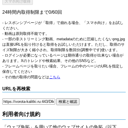
24時間内取得制限まで0/60回
- レスポンシブページが「取得」で崩れる場合、「スマホ向け」をお試し
ください。
- 動画は原則取得不能です。
- 一部の非ストリーミング動画、metadataのために圧縮したくないpng,jpg
は直接URLを貼り付けると取得をお試しいただけます。ただし、取得のサ
イズ制限が大きく縮小され、取得制限を数回分(調整中です)使います。
- ログインが必要になっているページは期待通りの取得が出来ない場合が
あります。Xのトレンドや検索結果、その他のSNSなど。
- フレームページを取りたい場合、フレームの中のページのURLを指定し
保存してください
- その他の取得の問題などは
こちら
URLを再検索
利用者向け規約
「ウェブ魚拓」を用いて他のウェブサイトの魚拓（以下、