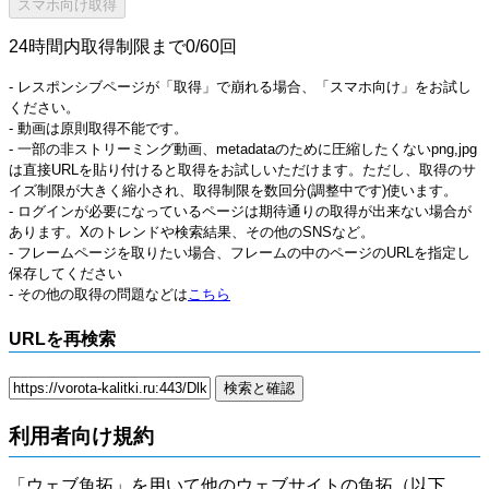
24時間内取得制限まで0/60回
- レスポンシブページが「取得」で崩れる場合、「スマホ向け」をお試し
ください。
- 動画は原則取得不能です。
- 一部の非ストリーミング動画、metadataのために圧縮したくないpng,jpg
は直接URLを貼り付けると取得をお試しいただけます。ただし、取得のサ
イズ制限が大きく縮小され、取得制限を数回分(調整中です)使います。
- ログインが必要になっているページは期待通りの取得が出来ない場合が
あります。Xのトレンドや検索結果、その他のSNSなど。
- フレームページを取りたい場合、フレームの中のページのURLを指定し
保存してください
- その他の取得の問題などは
こちら
URLを再検索
利用者向け規約
「ウェブ魚拓」を用いて他のウェブサイトの魚拓（以下、