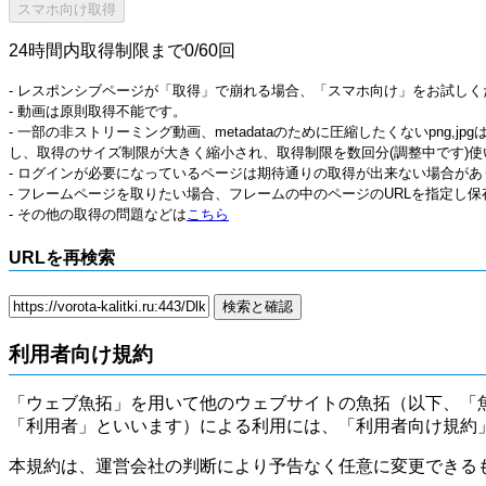
24時間内取得制限まで0/60回
- レスポンシブページが「取得」で崩れる場合、「スマホ向け」をお試しく
- 動画は原則取得不能です。
- 一部の非ストリーミング動画、metadataのために圧縮したくないpng,
し、取得のサイズ制限が大きく縮小され、取得制限を数回分(調整中です)使
- ログインが必要になっているページは期待通りの取得が出来ない場合があ
- フレームページを取りたい場合、フレームの中のページのURLを指定し
- その他の取得の問題などは
こちら
URLを再検索
利用者向け規約
「ウェブ魚拓」を用いて他のウェブサイトの魚拓（以下、「
「利用者」といいます）による利用には、「利用者向け規約
本規約は、運営会社の判断により予告なく任意に変更できる