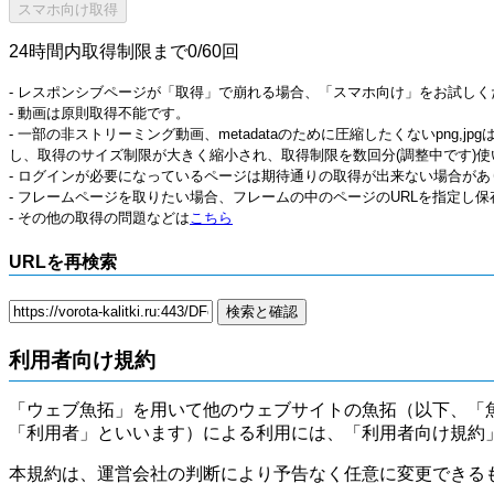
24時間内取得制限まで0/60回
- レスポンシブページが「取得」で崩れる場合、「スマホ向け」をお試しく
- 動画は原則取得不能です。
- 一部の非ストリーミング動画、metadataのために圧縮したくないpng,
し、取得のサイズ制限が大きく縮小され、取得制限を数回分(調整中です)使
- ログインが必要になっているページは期待通りの取得が出来ない場合があ
- フレームページを取りたい場合、フレームの中のページのURLを指定し
- その他の取得の問題などは
こちら
URLを再検索
利用者向け規約
「ウェブ魚拓」を用いて他のウェブサイトの魚拓（以下、「
「利用者」といいます）による利用には、「利用者向け規約
本規約は、運営会社の判断により予告なく任意に変更できる