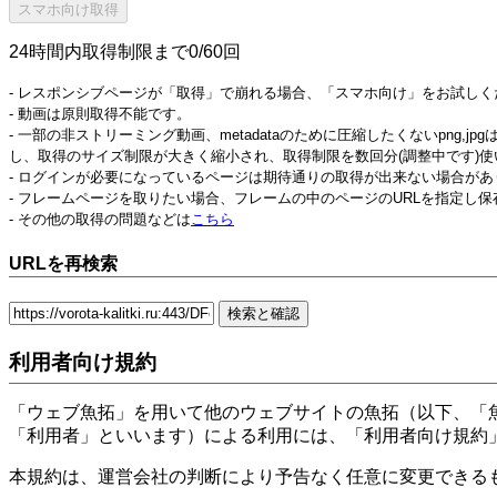
24時間内取得制限まで0/60回
- レスポンシブページが「取得」で崩れる場合、「スマホ向け」をお試しく
- 動画は原則取得不能です。
- 一部の非ストリーミング動画、metadataのために圧縮したくないpng,
し、取得のサイズ制限が大きく縮小され、取得制限を数回分(調整中です)使
- ログインが必要になっているページは期待通りの取得が出来ない場合があ
- フレームページを取りたい場合、フレームの中のページのURLを指定し
- その他の取得の問題などは
こちら
URLを再検索
利用者向け規約
「ウェブ魚拓」を用いて他のウェブサイトの魚拓（以下、「
「利用者」といいます）による利用には、「利用者向け規約
本規約は、運営会社の判断により予告なく任意に変更できる