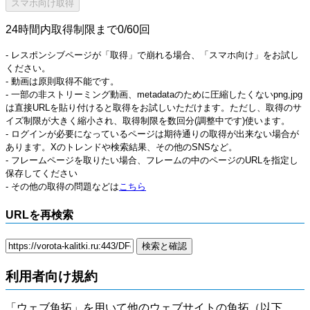
24時間内取得制限まで0/60回
- レスポンシブページが「取得」で崩れる場合、「スマホ向け」をお試し
ください。
- 動画は原則取得不能です。
- 一部の非ストリーミング動画、metadataのために圧縮したくないpng,jpg
は直接URLを貼り付けると取得をお試しいただけます。ただし、取得のサ
イズ制限が大きく縮小され、取得制限を数回分(調整中です)使います。
- ログインが必要になっているページは期待通りの取得が出来ない場合が
あります。Xのトレンドや検索結果、その他のSNSなど。
- フレームページを取りたい場合、フレームの中のページのURLを指定し
保存してください
- その他の取得の問題などは
こちら
URLを再検索
利用者向け規約
「ウェブ魚拓」を用いて他のウェブサイトの魚拓（以下、