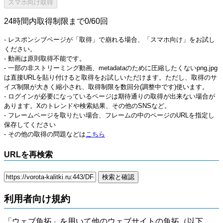
24時間内取得制限まで0/60回
- レスポンシブページが「取得」で崩れる場合、「スマホ向け」をお試し
ください。
- 動画は原則取得不能です。
- 一部の非ストリーミング動画、metadataのために圧縮したくないpng,jpg
は直接URLを貼り付けると取得をお試しいただけます。ただし、取得のサ
イズ制限が大きく縮小され、取得制限を数回分(調整中です)使います。
- ログインが必要になっているページは期待通りの取得が出来ない場合が
あります。Xのトレンドや検索結果、その他のSNSなど。
- フレームページを取りたい場合、フレームの中のページのURLを指定し
保存してください
- その他の取得の問題などは
こちら
URLを再検索
利用者向け規約
「ウェブ魚拓」を用いて他のウェブサイトの魚拓（以下、