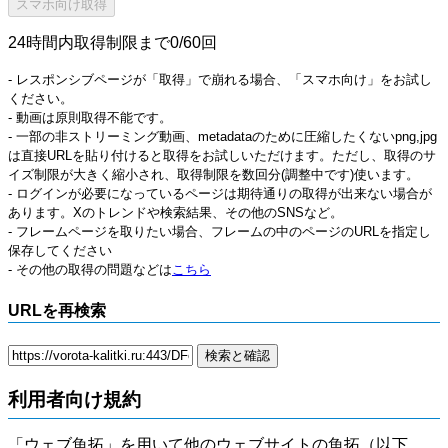
24時間内取得制限まで0/60回
- レスポンシブページが「取得」で崩れる場合、「スマホ向け」をお試し
ください。
- 動画は原則取得不能です。
- 一部の非ストリーミング動画、metadataのために圧縮したくないpng,jpg
は直接URLを貼り付けると取得をお試しいただけます。ただし、取得のサ
イズ制限が大きく縮小され、取得制限を数回分(調整中です)使います。
- ログインが必要になっているページは期待通りの取得が出来ない場合が
あります。Xのトレンドや検索結果、その他のSNSなど。
- フレームページを取りたい場合、フレームの中のページのURLを指定し
保存してください
- その他の取得の問題などは
こちら
URLを再検索
利用者向け規約
「ウェブ魚拓」を用いて他のウェブサイトの魚拓（以下、