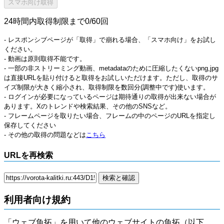
24時間内取得制限まで0/60回
- レスポンシブページが「取得」で崩れる場合、「スマホ向け」をお試し
ください。
- 動画は原則取得不能です。
- 一部の非ストリーミング動画、metadataのために圧縮したくないpng,jpg
は直接URLを貼り付けると取得をお試しいただけます。ただし、取得のサ
イズ制限が大きく縮小され、取得制限を数回分(調整中です)使います。
- ログインが必要になっているページは期待通りの取得が出来ない場合が
あります。Xのトレンドや検索結果、その他のSNSなど。
- フレームページを取りたい場合、フレームの中のページのURLを指定し
保存してください
- その他の取得の問題などは
こちら
URLを再検索
利用者向け規約
「ウェブ魚拓」を用いて他のウェブサイトの魚拓（以下、