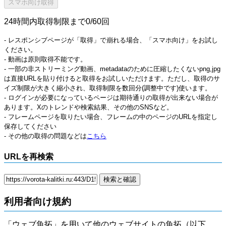
24時間内取得制限まで0/60回
- レスポンシブページが「取得」で崩れる場合、「スマホ向け」をお試し
ください。
- 動画は原則取得不能です。
- 一部の非ストリーミング動画、metadataのために圧縮したくないpng,jpg
は直接URLを貼り付けると取得をお試しいただけます。ただし、取得のサ
イズ制限が大きく縮小され、取得制限を数回分(調整中です)使います。
- ログインが必要になっているページは期待通りの取得が出来ない場合が
あります。Xのトレンドや検索結果、その他のSNSなど。
- フレームページを取りたい場合、フレームの中のページのURLを指定し
保存してください
- その他の取得の問題などは
こちら
URLを再検索
利用者向け規約
「ウェブ魚拓」を用いて他のウェブサイトの魚拓（以下、