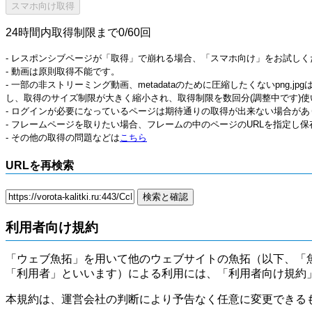
24時間内取得制限まで0/60回
- レスポンシブページが「取得」で崩れる場合、「スマホ向け」をお試しく
- 動画は原則取得不能です。
- 一部の非ストリーミング動画、metadataのために圧縮したくないpng,
し、取得のサイズ制限が大きく縮小され、取得制限を数回分(調整中です)使
- ログインが必要になっているページは期待通りの取得が出来ない場合があ
- フレームページを取りたい場合、フレームの中のページのURLを指定し
- その他の取得の問題などは
こちら
URLを再検索
利用者向け規約
「ウェブ魚拓」を用いて他のウェブサイトの魚拓（以下、「
「利用者」といいます）による利用には、「利用者向け規約
本規約は、運営会社の判断により予告なく任意に変更できる