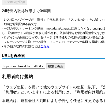
24時間内取得制限まで0/60回
- レスポンシブページが「取得」で崩れる場合、「スマホ向け」をお試しく
- 動画は原則取得不能です。
- 一部の非ストリーミング動画、metadataのために圧縮したくないpng,
し、取得のサイズ制限が大きく縮小され、取得制限を数回分(調整中です)使
- ログインが必要になっているページは期待通りの取得が出来ない場合があ
- フレームページを取りたい場合、フレームの中のページのURLを指定し
- その他の取得の問題などは
こちら
URLを再検索
利用者向け規約
「ウェブ魚拓」を用いて他のウェブサイトの魚拓（以下、「
「利用者」といいます）による利用には、「利用者向け規約
本規約は、運営会社の判断により予告なく任意に変更できる