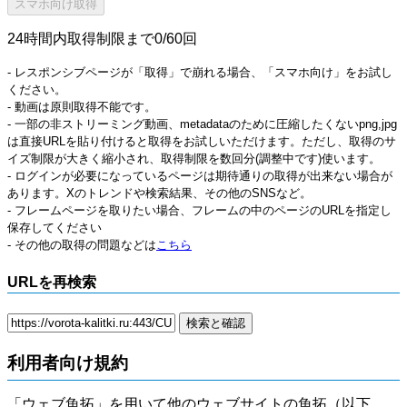
24時間内取得制限まで0/60回
- レスポンシブページが「取得」で崩れる場合、「スマホ向け」をお試し
ください。
- 動画は原則取得不能です。
- 一部の非ストリーミング動画、metadataのために圧縮したくないpng,jpg
は直接URLを貼り付けると取得をお試しいただけます。ただし、取得のサ
イズ制限が大きく縮小され、取得制限を数回分(調整中です)使います。
- ログインが必要になっているページは期待通りの取得が出来ない場合が
あります。Xのトレンドや検索結果、その他のSNSなど。
- フレームページを取りたい場合、フレームの中のページのURLを指定し
保存してください
- その他の取得の問題などは
こちら
URLを再検索
利用者向け規約
「ウェブ魚拓」を用いて他のウェブサイトの魚拓（以下、