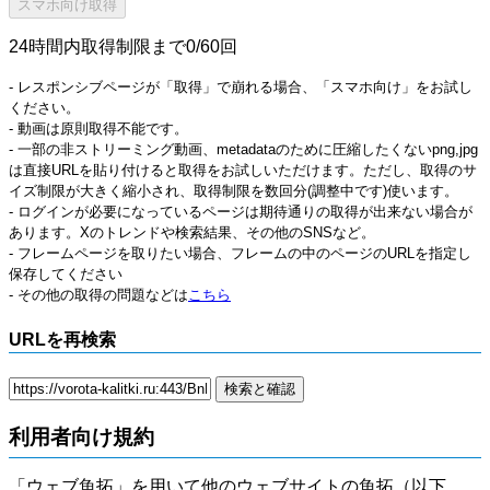
24時間内取得制限まで0/60回
- レスポンシブページが「取得」で崩れる場合、「スマホ向け」をお試し
ください。
- 動画は原則取得不能です。
- 一部の非ストリーミング動画、metadataのために圧縮したくないpng,jpg
は直接URLを貼り付けると取得をお試しいただけます。ただし、取得のサ
イズ制限が大きく縮小され、取得制限を数回分(調整中です)使います。
- ログインが必要になっているページは期待通りの取得が出来ない場合が
あります。Xのトレンドや検索結果、その他のSNSなど。
- フレームページを取りたい場合、フレームの中のページのURLを指定し
保存してください
- その他の取得の問題などは
こちら
URLを再検索
利用者向け規約
「ウェブ魚拓」を用いて他のウェブサイトの魚拓（以下、