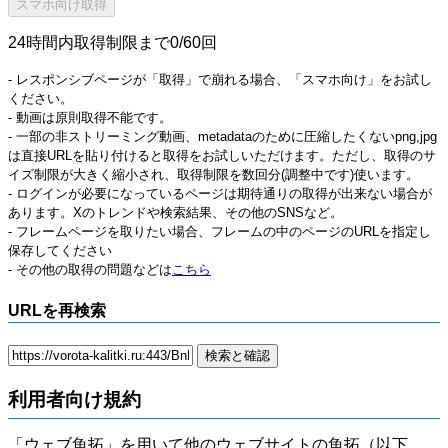
24時間内取得制限まで0/60回
- レスポンシブページが「取得」で崩れる場合、「スマホ向け」をお試し
ください。
- 動画は原則取得不能です。
- 一部の非ストリーミング動画、metadataのために圧縮したくないpng,jpg
は直接URLを貼り付けると取得をお試しいただけます。ただし、取得のサ
イズ制限が大きく縮小され、取得制限を数回分(調整中です)使います。
- ログインが必要になっているページは期待通りの取得が出来ない場合が
あります。Xのトレンドや検索結果、その他のSNSなど。
- フレームページを取りたい場合、フレームの中のページのURLを指定し
保存してください
- その他の取得の問題などは
こちら
URLを再検索
利用者向け規約
「ウェブ魚拓」を用いて他のウェブサイトの魚拓（以下、