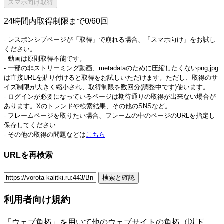
24時間内取得制限まで0/60回
- レスポンシブページが「取得」で崩れる場合、「スマホ向け」をお試し
ください。
- 動画は原則取得不能です。
- 一部の非ストリーミング動画、metadataのために圧縮したくないpng,jpg
は直接URLを貼り付けると取得をお試しいただけます。ただし、取得のサ
イズ制限が大きく縮小され、取得制限を数回分(調整中です)使います。
- ログインが必要になっているページは期待通りの取得が出来ない場合が
あります。Xのトレンドや検索結果、その他のSNSなど。
- フレームページを取りたい場合、フレームの中のページのURLを指定し
保存してください
- その他の取得の問題などは
こちら
URLを再検索
利用者向け規約
「ウェブ魚拓」を用いて他のウェブサイトの魚拓（以下、