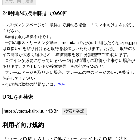
24時間内取得制限まで0/60回
- レスポンシブページが「取得」で崩れる場合、「スマホ向け」をお試し
ください。
- 動画は原則取得不能です。
- 一部の非ストリーミング動画、metadataのために圧縮したくないpng,jpg
は直接URLを貼り付けると取得をお試しいただけます。ただし、取得のサ
イズ制限が大きく縮小され、取得制限を数回分(調整中です)使います。
- ログインが必要になっているページは期待通りの取得が出来ない場合が
あります。Xのトレンドや検索結果、その他のSNSなど。
- フレームページを取りたい場合、フレームの中のページのURLを指定し
保存してください
- その他の取得の問題などは
こちら
URLを再検索
利用者向け規約
「ウェブ魚拓」を用いて他のウェブサイトの魚拓（以下、