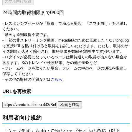
24時間内取得制限まで0/60回
- レスポンシブページが「取得」で崩れる場合、「スマホ向け」をお試し
ください。
- 動画は原則取得不能です。
- 一部の非ストリーミング動画、metadataのために圧縮したくないpng,jpg
は直接URLを貼り付けると取得をお試しいただけます。ただし、取得のサ
イズ制限が大きく縮小され、取得制限を数回分(調整中です)使います。
- ログインが必要になっているページは期待通りの取得が出来ない場合が
あります。Xのトレンドや検索結果、その他のSNSなど。
- フレームページを取りたい場合、フレームの中のページのURLを指定し
保存してください
- その他の取得の問題などは
こちら
URLを再検索
利用者向け規約
「ウェブ魚拓」を用いて他のウェブサイトの魚拓（以下、