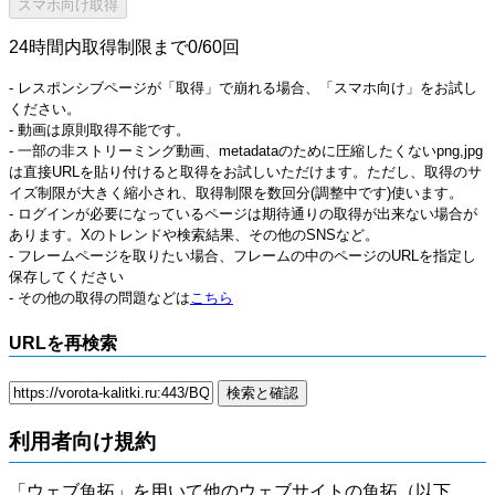
24時間内取得制限まで0/60回
- レスポンシブページが「取得」で崩れる場合、「スマホ向け」をお試し
ください。
- 動画は原則取得不能です。
- 一部の非ストリーミング動画、metadataのために圧縮したくないpng,jpg
は直接URLを貼り付けると取得をお試しいただけます。ただし、取得のサ
イズ制限が大きく縮小され、取得制限を数回分(調整中です)使います。
- ログインが必要になっているページは期待通りの取得が出来ない場合が
あります。Xのトレンドや検索結果、その他のSNSなど。
- フレームページを取りたい場合、フレームの中のページのURLを指定し
保存してください
- その他の取得の問題などは
こちら
URLを再検索
利用者向け規約
「ウェブ魚拓」を用いて他のウェブサイトの魚拓（以下、