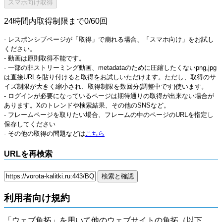
24時間内取得制限まで0/60回
- レスポンシブページが「取得」で崩れる場合、「スマホ向け」をお試し
ください。
- 動画は原則取得不能です。
- 一部の非ストリーミング動画、metadataのために圧縮したくないpng,jpg
は直接URLを貼り付けると取得をお試しいただけます。ただし、取得のサ
イズ制限が大きく縮小され、取得制限を数回分(調整中です)使います。
- ログインが必要になっているページは期待通りの取得が出来ない場合が
あります。Xのトレンドや検索結果、その他のSNSなど。
- フレームページを取りたい場合、フレームの中のページのURLを指定し
保存してください
- その他の取得の問題などは
こちら
URLを再検索
利用者向け規約
「ウェブ魚拓」を用いて他のウェブサイトの魚拓（以下、