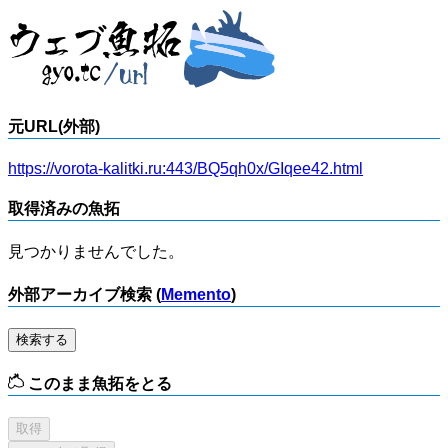
元URL(外部)
https://vorota-kalitki.ru:443/BQ5qh0x/GIqee42.html
取得済みの魚拓
見つかりませんでした。
外部アーカイブ検索 (
Memento
)
検索する
このまま魚拓をとる