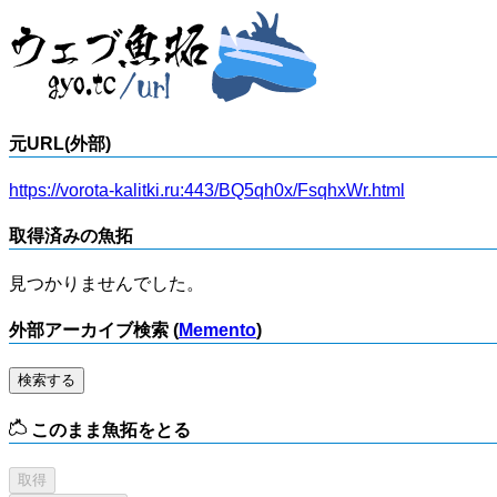
元URL(外部)
https://vorota-kalitki.ru:443/BQ5qh0x/FsqhxWr.html
取得済みの魚拓
見つかりませんでした。
外部アーカイブ検索 (
Memento
)
検索する
このまま魚拓をとる