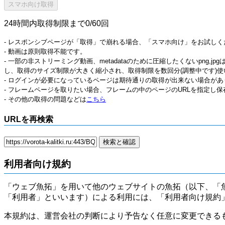
24時間内取得制限まで0/60回
- レスポンシブページが「取得」で崩れる場合、「スマホ向け」をお試しく
- 動画は原則取得不能です。
- 一部の非ストリーミング動画、metadataのために圧縮したくないpng,
し、取得のサイズ制限が大きく縮小され、取得制限を数回分(調整中です)使
- ログインが必要になっているページは期待通りの取得が出来ない場合があ
- フレームページを取りたい場合、フレームの中のページのURLを指定し
- その他の取得の問題などは
こちら
URLを再検索
利用者向け規約
「ウェブ魚拓」を用いて他のウェブサイトの魚拓（以下、「
「利用者」といいます）による利用には、「利用者向け規約
本規約は、運営会社の判断により予告なく任意に変更できる