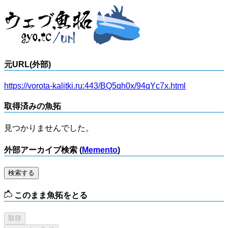
元URL(外部)
https://vorota-kalitki.ru:443/BQ5qh0x/94qYc7x.html
取得済みの魚拓
見つかりませんでした。
外部アーカイブ検索 (
Memento
)
検索する
このまま魚拓をとる