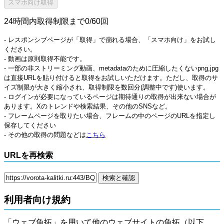
24時間内取得制限まで0/60回
- レスポンシブページが「取得」で崩れる場合、「スマホ向け」をお試し
ください。
- 動画は原則取得不能です。
- 一部の非ストリーミング動画、metadataのために圧縮したくないpng,jpg
は直接URLを貼り付けると取得をお試しいただけます。ただし、取得のサ
イズ制限が大きく縮小され、取得制限を数回分(調整中です)使います。
- ログインが必要になっているページは期待通りの取得が出来ない場合が
あります。Xのトレンドや検索結果、その他のSNSなど。
- フレームページを取りたい場合、フレームの中のページのURLを指定し
保存してください
- その他の取得の問題などは
こちら
URLを再検索
利用者向け規約
「ウェブ魚拓」を用いて他のウェブサイトの魚拓（以下、