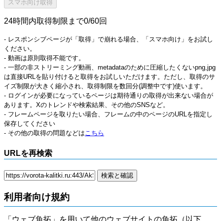
24時間内取得制限まで0/60回
- レスポンシブページが「取得」で崩れる場合、「スマホ向け」をお試し
ください。
- 動画は原則取得不能です。
- 一部の非ストリーミング動画、metadataのために圧縮したくないpng,jpg
は直接URLを貼り付けると取得をお試しいただけます。ただし、取得のサ
イズ制限が大きく縮小され、取得制限を数回分(調整中です)使います。
- ログインが必要になっているページは期待通りの取得が出来ない場合が
あります。Xのトレンドや検索結果、その他のSNSなど。
- フレームページを取りたい場合、フレームの中のページのURLを指定し
保存してください
- その他の取得の問題などは
こちら
URLを再検索
利用者向け規約
「ウェブ魚拓」を用いて他のウェブサイトの魚拓（以下、