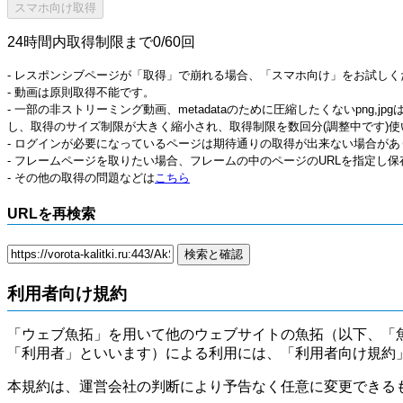
24時間内取得制限まで0/60回
- レスポンシブページが「取得」で崩れる場合、「スマホ向け」をお試しく
- 動画は原則取得不能です。
- 一部の非ストリーミング動画、metadataのために圧縮したくないpng,
し、取得のサイズ制限が大きく縮小され、取得制限を数回分(調整中です)使
- ログインが必要になっているページは期待通りの取得が出来ない場合があ
- フレームページを取りたい場合、フレームの中のページのURLを指定し
- その他の取得の問題などは
こちら
URLを再検索
利用者向け規約
「ウェブ魚拓」を用いて他のウェブサイトの魚拓（以下、「
「利用者」といいます）による利用には、「利用者向け規約
本規約は、運営会社の判断により予告なく任意に変更できる