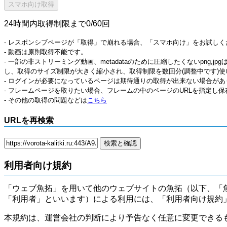
24時間内取得制限まで0/60回
- レスポンシブページが「取得」で崩れる場合、「スマホ向け」をお試しく
- 動画は原則取得不能です。
- 一部の非ストリーミング動画、metadataのために圧縮したくないpng,
し、取得のサイズ制限が大きく縮小され、取得制限を数回分(調整中です)使
- ログインが必要になっているページは期待通りの取得が出来ない場合があ
- フレームページを取りたい場合、フレームの中のページのURLを指定し
- その他の取得の問題などは
こちら
URLを再検索
利用者向け規約
「ウェブ魚拓」を用いて他のウェブサイトの魚拓（以下、「
「利用者」といいます）による利用には、「利用者向け規約
本規約は、運営会社の判断により予告なく任意に変更できる