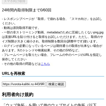
24時間内取得制限まで0/60回
- レスポンシブページが「取得」で崩れる場合、「スマホ向け」をお試し
ください。
- 動画は原則取得不能です。
- 一部の非ストリーミング動画、metadataのために圧縮したくないpng,jpg
は直接URLを貼り付けると取得をお試しいただけます。ただし、取得のサ
イズ制限が大きく縮小され、取得制限を数回分(調整中です)使います。
- ログインが必要になっているページは期待通りの取得が出来ない場合が
あります。Xのトレンドや検索結果、その他のSNSなど。
- フレームページを取りたい場合、フレームの中のページのURLを指定し
保存してください
- その他の取得の問題などは
こちら
URLを再検索
利用者向け規約
「ウェブ魚拓」を用いて他のウェブサイトの魚拓（以下、