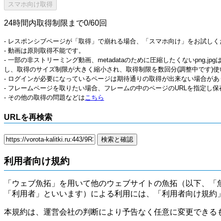
24時間内取得制限まで0/60回
- レスポンシブページが「取得」で崩れる場合、「スマホ向け」をお試しく
- 動画は原則取得不能です。
- 一部の非ストリーミング動画、metadataのために圧縮したくないpng,
し、取得のサイズ制限が大きく縮小され、取得制限を数回分(調整中です)使
- ログインが必要になっているページは期待通りの取得が出来ない場合があ
- フレームページを取りたい場合、フレームの中のページのURLを指定し
- その他の取得の問題などは
こちら
URLを再検索
利用者向け規約
「ウェブ魚拓」を用いて他のウェブサイトの魚拓（以下、「
「利用者」といいます）による利用には、「利用者向け規約
本規約は、運営会社の判断により予告なく任意に変更できる