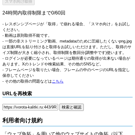
24時間内取得制限まで0/60回
- レスポンシブページが「取得」で崩れる場合、「スマホ向け」をお試し
ください。
- 動画は原則取得不能です。
- 一部の非ストリーミング動画、metadataのために圧縮したくないpng,jpg
は直接URLを貼り付けると取得をお試しいただけます。ただし、取得のサ
イズ制限が大きく縮小され、取得制限を数回分(調整中です)使います。
- ログインが必要になっているページは期待通りの取得が出来ない場合が
あります。Xのトレンドや検索結果、その他のSNSなど。
- フレームページを取りたい場合、フレームの中のページのURLを指定し
保存してください
- その他の取得の問題などは
こちら
URLを再検索
利用者向け規約
「ウェブ魚拓」を用いて他のウェブサイトの魚拓（以下、