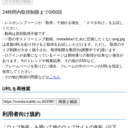
24時間内取得制限まで0/60回
- レスポンシブページが「取得」で崩れる場合、「スマホ向け」をお試し
ください。
- 動画は原則取得不能です。
- 一部の非ストリーミング動画、metadataのために圧縮したくないpng,jpg
は直接URLを貼り付けると取得をお試しいただけます。ただし、取得のサ
イズ制限が大きく縮小され、取得制限を数回分(調整中です)使います。
- ログインが必要になっているページは期待通りの取得が出来ない場合が
あります。Xのトレンドや検索結果、その他のSNSなど。
- フレームページを取りたい場合、フレームの中のページのURLを指定し
保存してください
- その他の取得の問題などは
こちら
URLを再検索
利用者向け規約
「ウェブ魚拓」を用いて他のウェブサイトの魚拓（以下、