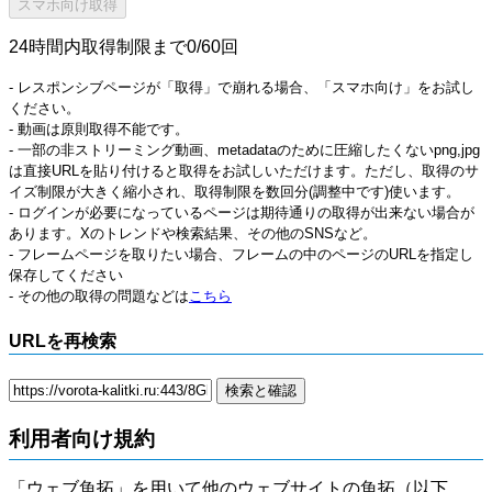
24時間内取得制限まで0/60回
- レスポンシブページが「取得」で崩れる場合、「スマホ向け」をお試し
ください。
- 動画は原則取得不能です。
- 一部の非ストリーミング動画、metadataのために圧縮したくないpng,jpg
は直接URLを貼り付けると取得をお試しいただけます。ただし、取得のサ
イズ制限が大きく縮小され、取得制限を数回分(調整中です)使います。
- ログインが必要になっているページは期待通りの取得が出来ない場合が
あります。Xのトレンドや検索結果、その他のSNSなど。
- フレームページを取りたい場合、フレームの中のページのURLを指定し
保存してください
- その他の取得の問題などは
こちら
URLを再検索
利用者向け規約
「ウェブ魚拓」を用いて他のウェブサイトの魚拓（以下、