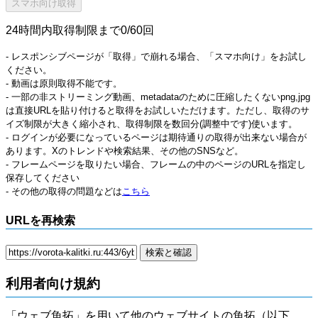
24時間内取得制限まで0/60回
- レスポンシブページが「取得」で崩れる場合、「スマホ向け」をお試し
ください。
- 動画は原則取得不能です。
- 一部の非ストリーミング動画、metadataのために圧縮したくないpng,jpg
は直接URLを貼り付けると取得をお試しいただけます。ただし、取得のサ
イズ制限が大きく縮小され、取得制限を数回分(調整中です)使います。
- ログインが必要になっているページは期待通りの取得が出来ない場合が
あります。Xのトレンドや検索結果、その他のSNSなど。
- フレームページを取りたい場合、フレームの中のページのURLを指定し
保存してください
- その他の取得の問題などは
こちら
URLを再検索
利用者向け規約
「ウェブ魚拓」を用いて他のウェブサイトの魚拓（以下、