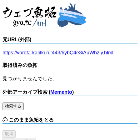
元URL(外部)
https://vorota-kalitki.ru:443/6ybQ4e3/AuWhziy.html
取得済みの魚拓
見つかりませんでした。
外部アーカイブ検索 (
Memento
)
検索する
このまま魚拓をとる