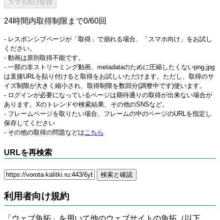
24時間内取得制限まで0/60回
- レスポンシブページが「取得」で崩れる場合、「スマホ向け」をお試し
ください。
- 動画は原則取得不能です。
- 一部の非ストリーミング動画、metadataのために圧縮したくないpng,jpg
は直接URLを貼り付けると取得をお試しいただけます。ただし、取得のサ
イズ制限が大きく縮小され、取得制限を数回分(調整中です)使います。
- ログインが必要になっているページは期待通りの取得が出来ない場合が
あります。Xのトレンドや検索結果、その他のSNSなど。
- フレームページを取りたい場合、フレームの中のページのURLを指定し
保存してください
- その他の取得の問題などは
こちら
URLを再検索
利用者向け規約
「ウェブ魚拓」を用いて他のウェブサイトの魚拓（以下、